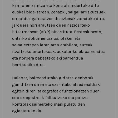
kamioien zaintza eta kontrola indartuko ditu
euskal bide-sarean. Zehazki, salgai arriskutsuak
errepidez garraiatzen dituztenak zainduko dira,
jarduera hori arautzen duen nazioarteko
hitzarmenean (ADR) oinarrituta. Besteak beste,
ontziko dokumentazioa, plaken eta
seinaleztapen laranjaren erabilera, suteak
itzaltzeko bitartekoak, askotariko ekipamendua
eta norbera babesteko ekipamendua
berrikusiko dira.
Halaber, baimendutako gidatze-denborak
gainditzen diren eta ezarritako atsedenaldiak
egiten diren, takografoak funtzionatzen duen
edo erregistroak faltsutzeko eta polizia-
kontrolak saihesteko manipulatu den
egiaztatuko da.