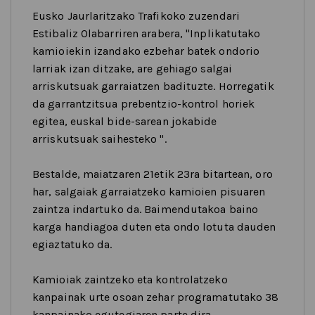
Eusko Jaurlaritzako Trafikoko zuzendari
Estibaliz Olabarriren arabera, "Inplikatutako
kamioiekin izandako ezbehar batek ondorio
larriak izan ditzake, are gehiago salgai
arriskutsuak garraiatzen badituzte. Horregatik
da garrantzitsua prebentzio-kontrol horiek
egitea, euskal bide-sarean jokabide
arriskutsuak saihesteko ".
Bestalde, maiatzaren 21etik 23ra bitartean, oro
har, salgaiak garraiatzeko kamioien pisuaren
zaintza indartuko da. Baimendutakoa baino
karga handiagoa duten eta ondo lotuta dauden
egiaztatuko da.
Kamioiak zaintzeko eta kontrolatzeko
kanpainak urte osoan zehar programatutako 38
kanpainako egutegiaren parte dira.