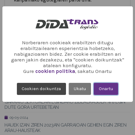
Norberaren cookieak erabiltzen ditugu
erabiltzailearen esperientzia hobetzeko,
nabigazioaren bidez. Zer cookie erabiltzen ari
garen jakin dezakezu, eta "cookien doikuntzak"
atalean konfiguratu.
Gure
cookien politika
, sakatu Onartu
BESTE BERRI BATZUK
Cookien doikuntza
Ukatu
Onartu
03-05-2024
GARRAIO SEKTOREARI EGINDAKO ZIBERERASOEK % 8 EGIN
DUTE GORA URTEBETEAN
09-05-2024
HAUEK IZAN ZIREN 2023AN GARRAIOAN GEHIEN EGIN ZIREN
ARAU-HAUSTEAK