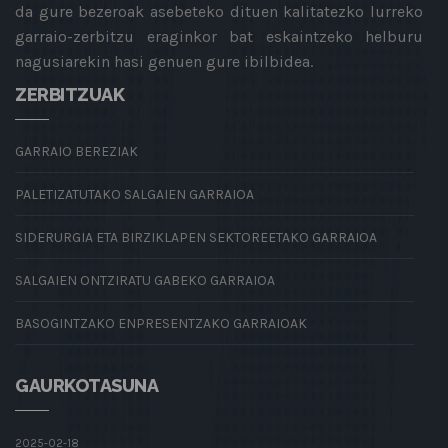
da gure bezeroak asebeteko dituen kalitatezko lurreko
garraio-zerbitzu eraginkor bat eskaintzeko helburu
nagusiarekin hasi genuen gure ibilbidea.
ZERBITZUAK
GARRAIO BEREZIAK
PALETIZATUTAKO SALGAIEN GARRAIOA
SIDERURGIA ETA BIRZIKLAPEN SEKTOREETAKO GARRAIOA
SALGAIEN ONTZIRATU GABEKO GARRAIOA
BASOGINTZAKO ENPRESENTZAKO GARRAIOAK
GAURKOTASUNA
2025-02-18