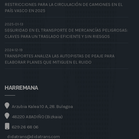
RESTRICCIONES PARA LA CIRCULACIÓN DE CAMIONES EN EL
PAÍS VASCO EN 2025
2025-01-13
SEGURIDAD EN EL TRANSPORTE DE MERCANCÍAS PELIGROSAS:
CLAVES PARA UN TRASLADO EFICIENTE Y SIN RIESGOS
2024-12-19
TRANSPORTES ANALIZA LAS AUTOPISTAS DE PEAJE PARA
ELABORAR PLANES QUE MITIGUEN EL RUIDO
HARREMANA
Arzubia Kalea 10 A, 28. Bulegoa
48220 ABADIÑO (Bizkaia)
629 26 68 06
didatrans@didatrans.com