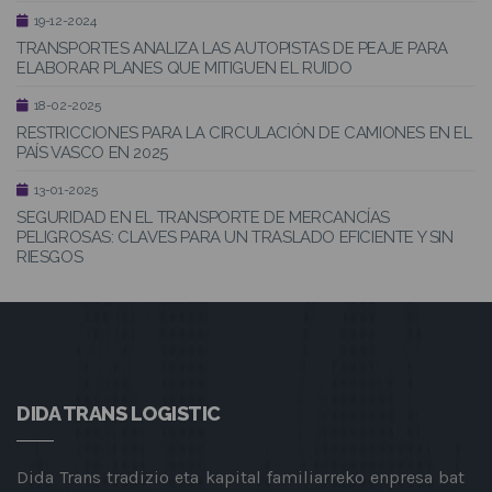
19-12-2024
TRANSPORTES ANALIZA LAS AUTOPISTAS DE PEAJE PARA
ELABORAR PLANES QUE MITIGUEN EL RUIDO
18-02-2025
RESTRICCIONES PARA LA CIRCULACIÓN DE CAMIONES EN EL
PAÍS VASCO EN 2025
13-01-2025
SEGURIDAD EN EL TRANSPORTE DE MERCANCÍAS
PELIGROSAS: CLAVES PARA UN TRASLADO EFICIENTE Y SIN
RIESGOS
DIDA TRANS LOGISTIC
Dida Trans tradizio eta kapital familiarreko enpresa bat