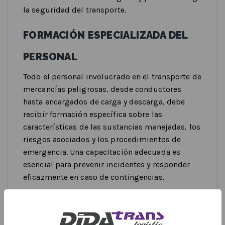
la seguridad del transporte.
FORMACIÓN ESPECIALIZADA DEL
PERSONAL
Todo el personal involucrado en el transporte de
mercancías peligrosas, desde conductores
hasta encargados de carga y descarga, debe
recibir formación específica sobre las
características de las sustancias manejadas, los
riesgos asociados y los procedimientos de
emergencia. Una capacitación adecuada es
esencial para prevenir incidentes y responder
eficazmente en caso de contingencias.
SEÑALIZACIÓN ADECUADA DE
VEHÍCULOS Y CARGAS