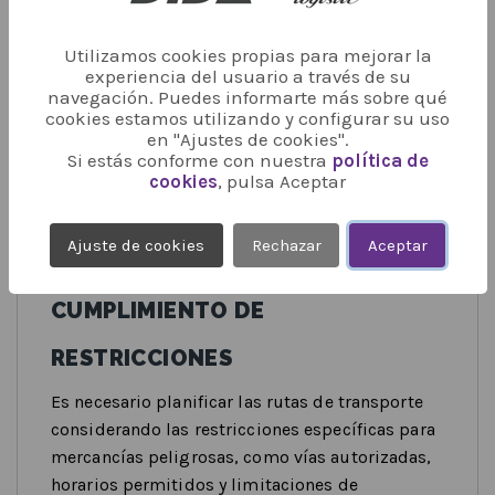
Los vehículos que transportan mercancías
Utilizamos cookies propias para mejorar la
peligrosas deben estar claramente señalizados
experiencia del usuario a través de su
con paneles naranjas y etiquetas de peligro que
navegación. Puedes informarte más sobre qué
cookies estamos utilizando y configurar su uso
indiquen la naturaleza de la carga. Esta
en "Ajustes de cookies".
señalización permite a otros usuarios de la vía y
Si estás conforme con nuestra
política de
a los servicios de emergencia identificar los
cookies
, pulsa Aceptar
riesgos y actuar en consecuencia.
Ajuste de cookies
Rechazar
Aceptar
PLANIFICACIÓN DE RUTAS Y
CUMPLIMIENTO DE
RESTRICCIONES
Es necesario planificar las rutas de transporte
considerando las restricciones específicas para
mercancías peligrosas, como vías autorizadas,
horarios permitidos y limitaciones de